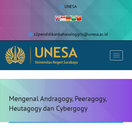
UNESA
s2pendidikanbahasainggris@unesa.ac.id
Mengenal Andragogy, Peeragogy,
Heutagogy dan Cybergogy