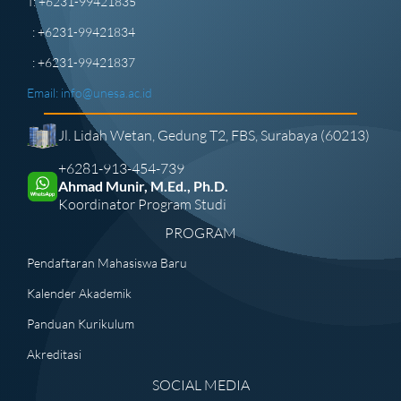
T: +6231-99421835
: +6231-99421834
: +6231-99421837
Email:
info@unesa.ac.id
Jl. Lidah Wetan, Gedung T2, FBS, Surabaya (60213)
+6281-913-454-739
Ahmad Munir, M.Ed., Ph.D.
Koordinator Program Studi
PROGRAM
Pendaftaran Mahasiswa Baru
Kalender Akademik
Panduan Kurikulum
Akreditasi
SOCIAL MEDIA