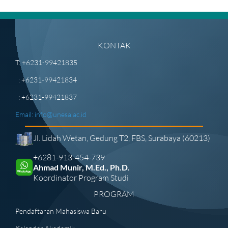
KONTAK
T: +6231-99421835
: +6231-99421834
: +6231-99421837
Email:
info@unesa.ac.id
Jl. Lidah Wetan, Gedung T2, FBS, Surabaya (60213)
+6281-913-454-739
Ahmad Munir, M.Ed., Ph.D.
Koordinator Program Studi
PROGRAM
Pendaftaran Mahasiswa Baru