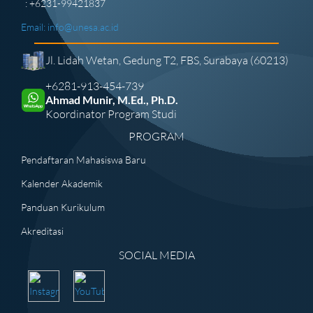
: +6231-99421837
Email:
info@unesa.ac.id
Jl. Lidah Wetan, Gedung T2, FBS, Surabaya (60213)
+6281-913-454-739
Ahmad Munir, M.Ed., Ph.D.
Koordinator Program Studi
PROGRAM
Pendaftaran Mahasiswa Baru
Kalender Akademik
Panduan Kurikulum
Akreditasi
SOCIAL MEDIA